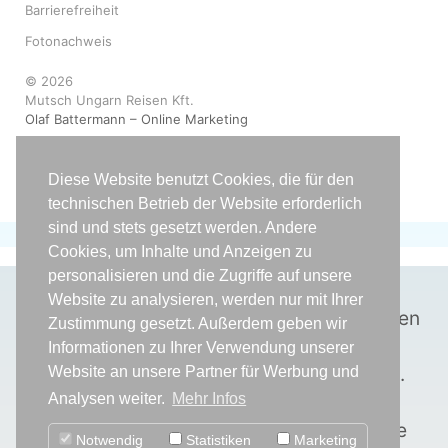
Barrierefreiheit
Fotonachweis
© 2026
Mutsch Ungarn Reisen Kft.
Olaf Battermann – Online Marketing
Diese Website benutzt Cookies, die für den
technischen Betrieb der Website erforderlich
sind und stets gesetzt werden. Andere
Cookies, um Inhalte und Anzeigen zu
personalisieren und die Zugriffe auf unsere
WICHTIGE INFORMATION
Website zu analysieren, werden nur mit Ihrer
* ACHTUNG!
Unbedingt Kontraindikationen
Zustimmung gesetzt. Außerdem geben wir
beachten!
Informationen zu Ihrer Verwendung unserer
Weitere Informationen finden Sie
HIER
.
Website an unsere Partner für Werbung und
**
Der Vergleichsrechner gibt
Analysen weiter.
Mehr Infos
Durchschnittswerte wieder. Diese Werte
Notwendig
Statistiken
Marketing