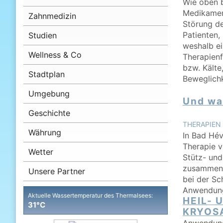
Wie oben b
Medikamen
Zahnmedizin
Störung de
Patienten,
Studien
weshalb ei
Wellness & Co
Therapienf
bzw. Kälte
Stadtplan
Beweglichk
Umgebung
Und was
Geschichte
THERAPIEN 
Währung
In Bad Hév
Therapie 
Wetter
Stütz- un
zusammen 
Unsere Partner
bei der Sc
Anwendunge
Aktuelle Wassertemperatur des Thermalsees:
HEIL-
31°C
KRYOS