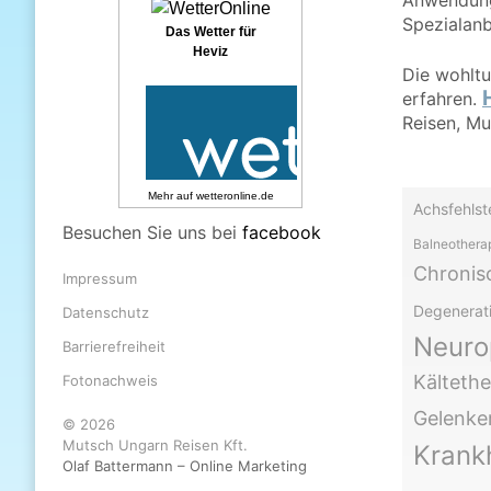
Anwendung
Spezialanb
Das Wetter für
Heviz
Die wohlt
erfahren.
Reisen, Mu
Mehr auf
wetteronline.de
Achsfehlst
Besuchen Sie uns bei
facebook
Balneothera
Chroni
Impressum
Degenerat
Datenschutz
Neuro
Barrierefreiheit
Kältethe
Fotonachweis
Gelenke
© 2026
Mutsch Ungarn Reisen Kft.
Krankh
Olaf Battermann – Online Marketing