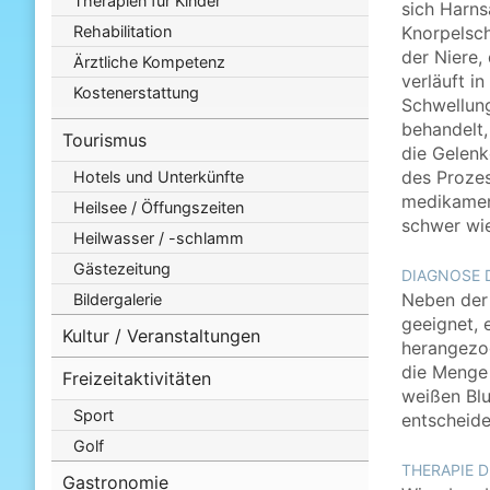
Therapien für Kinder
sich Harns
Rehabilitation
Knorpelsch
der Niere,
Ärztliche Kompetenz
verläuft i
Kostenerstattung
Schwellung
behandelt,
Tourismus
die Gelenk
des Proze
Hotels und Unterkünfte
medikament
Heilsee / Öffungszeiten
schwer wie
Heilwasser / -schlamm
Gästezeitung
DIAGNOSE 
Neben der 
Bildergalerie
geeignet, 
Kultur / Veranstaltungen
herangezog
die Menge 
Freizeitaktivitäten
weißen Blu
Sport
entscheide
Golf
THERAPIE D
Gastronomie