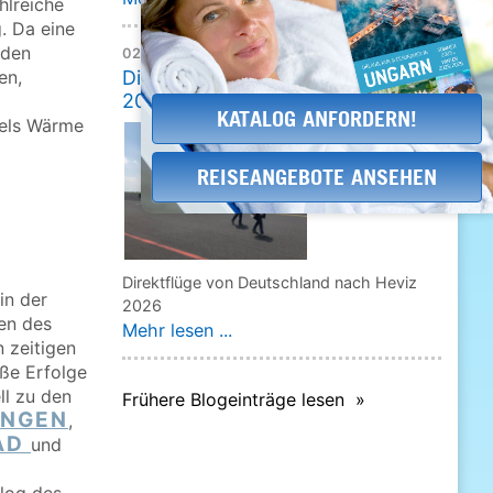
hlreiche
. Da eine
 den
02.02.2026
Direktflug Deutschland - Hévíz
en,
2026
KATALOG ANFORDERN!
tels Wärme
REISEANGEBOTE ANSEHEN
Direktflüge von Deutschland nach Heviz
in der
2026
en des
Mehr lesen ...
 zeitigen
ße Erfolge
ll zu den
Frühere Blogeinträge lesen »
NGEN
,
AD
und