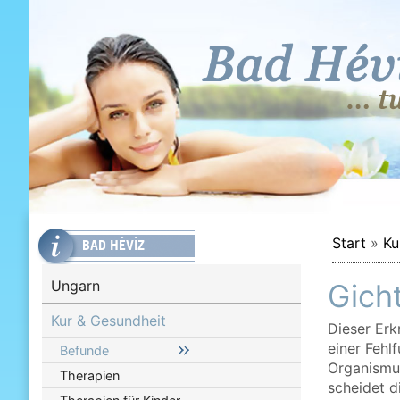
Start
»
Ku
BAD HÉVÍZ
Ungarn
Gich
Kur & Gesundheit
Dieser Erk
einer Fehl
Befunde
Organismus
Therapien
scheidet d