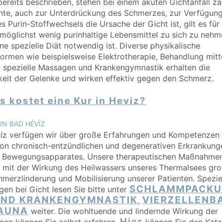
ereits beschrieben, stehen bei einem akuten Gichtanfall za
te, auch zur Unterdrückung des Schmerzes, zur Verfügung
s Purin-Stoffwechsels die Ursache der Gicht ist, gilt es für
 möglichst wenig purinhaltige Lebensmittel zu sich zu nehm
ne spezielle Diät notwendig ist. Diverse physikalische
ormen wie beispielsweise Elektrotherapie, Behandlung mit
, spezielle Massagen und Krankengymnastik erhalten die
eit der Gelenke und wirken effektiv gegen den Schmerz.
 kostet eine Kur in Heviz?
IN BAD HÉVÍZ
íz verfügen wir über große Erfahrungen und Kompetenzen 
von chronisch-entzündlichen und degenerativen Erkrankung
d Bewegungsapparates. Unsere therapeutischen Maßnahmen
mit der Wirkung des Heilwassers unseres Thermalsees gro
hmerzlinderung und Mobilisierung unserer Patienten. Spezie
SCHLAMMPACKU
n bei Gicht lesen Sie bitte unter
 UND KRANKENGYMNASTIK
VIERZELLENB
,
AUNA
weiter. Die wohltuende und lindernde Wirkung der
Hier