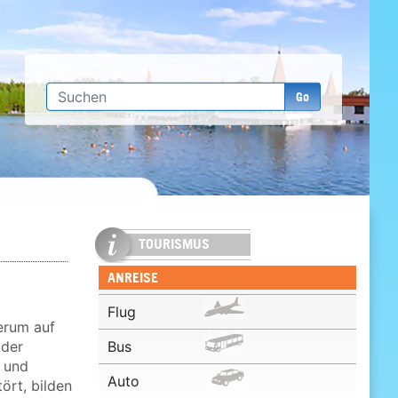
Go
TOURISMUS
ANREISE
Flug
erum auf
 der
Bus
 und
Auto
ört, bilden