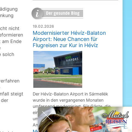
hädigung
Der gesunde Blog
ankung
19.02.2026
cht nicht
Modernisierter Hévíz-Balaton
deformieren
Airport: Neue Chancen für
ht am Ende
Flugreisen zur Kur in Hévíz
e
e solch
verfahren
e
all steigt
Der Hévíz-Balaton Airport in Sármellék
 der
wurde in den vergangenen Monaten
umfassend modernisiert. Für Gäste, die
Reisekataloge
einen Kur- oder Gesundheitsurlaub rund
um Hévíz planen, verbessert sich damit die
Anreise per Flug deutlich.
Mehr lesen ...