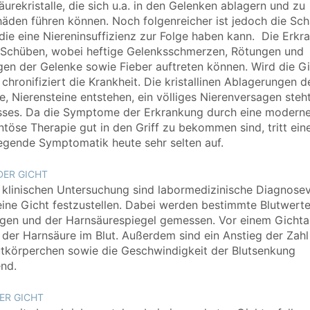
äurekristalle, die sich u.a. in den Gelenken ablagern und zu
äden führen können. Noch folgenreicher ist jedoch die Sc
 die eine Niereninsuffizienz zur Folge haben kann. Die Erkr
n Schüben, wobei heftige Gelenksschmerzen, Rötungen und
en der Gelenke sowie Fieber auftreten können. Wird die Gi
 chronifiziert die Krankheit. Die kristallinen Ablagerungen 
e, Nierensteine entstehen, ein völliges Nierenversagen ste
sses. Da die Symptome der Erkrankung durch eine modern
öse Therapie gut in den Griff zu bekommen sind, tritt ein
gende Symptomatik heute sehr selten auf.
DER GICHT
klinischen Untersuchung sind labormedizinische Diagnose
eine Gicht festzustellen. Dabei werden bestimmte Blutwert
en und der Harnsäurespiegel gemessen. Vor einem Gichtanf
der Harnsäure im Blut. Außerdem sind ein Anstieg der Zahl
tkörperchen sowie die Geschwindigkeit der Blutsenkung
nd.
ER GICHT