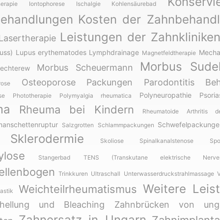
Konservi
herapie
Iontophorese
Ischalgie
Kohlensäurebad
ehandlungen
Kosten der Zahnbehand
Leistungen der Zahnklinike
Lasertherapie
uss)
Lupus erythematodes
Lymphdrainage
Mecha
Magnetfeldtherapie
Morbus Sude
Morbus Scheuermann
echterew
Osteoporose
Packungen
Parodontitis Be
rose
Polyneuropathie
Psorias
se
Phototherapie
Polymyalgia rheumatica
ma
Rheuma bei Kindern
Rheumatoide Arthritis 
manschettenruptur
Schwefelpackunge
Salzgrotten
Schlammpackungen
Sklerodermie
Skoliose
Spinalkanalstenose
Spo
ylose
Stangerbad
TENS (Transkutane elektrische Nervenst
ellenbogen
Trinkkuren
Ultraschall
Unterwasserdruckstrahlmassage
V
Weitere Leis
Weichteilrheumatismus
astik
fhellung und Bleaching
Zahnbrücken von unga
Zahnersatz in Ungarn