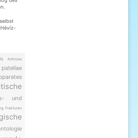
log des
n.
selbst
 Hévíz-
is
Arthrose
atellae
parates
tische
is- und
ng
Frakturen
gische
antologie