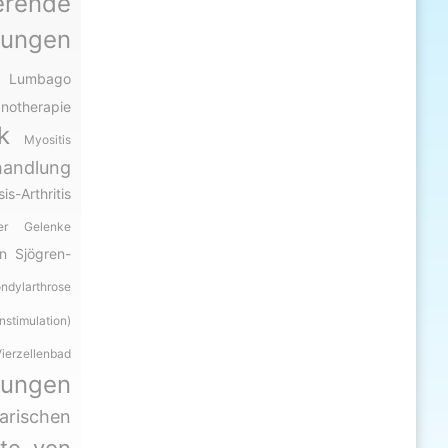
erende
lungen
n
Lumbago
notherapie
k
Myositis
handlung
is-Arthritis
der Gelenke
n
Sjögren-
ndylarthrose
imulation)
ierzellenbad
tungen
rischen