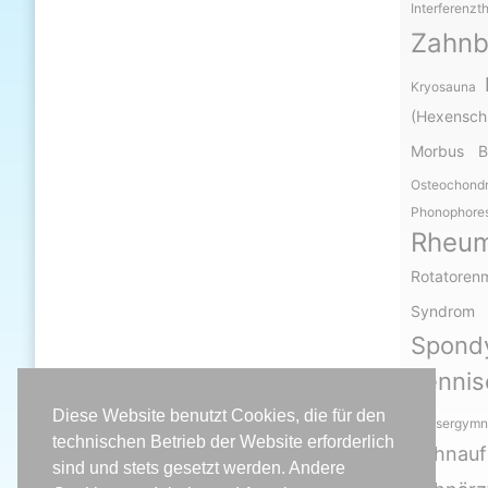
Interferenzt
Zahnb
Kryosauna
(Hexensch
Morbus B
Osteochond
Phonophore
Rheu
Rotatoren
Syndrom
Spond
Tennis
Diese Website benutzt Cookies, die für den
Wassergymn
technischen Betrieb der Website erforderlich
Zahnau
sind und stets gesetzt werden. Andere