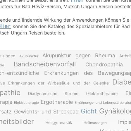
en können Sie selbst erfahren.
können Sie den Kata
ieters für Bad Hévíz-Reisen, Mutsch Ungarn Reisen bestelle
uende und lindernde Wirkung der Anwendungen können Sie 
Hier
können Sie den Katalog des Spezialanbieters für Bad
tsch Ungarn Reisen bestellen.
Akupunktur gegen Rheuma
ellungen
Arthrit
Akupunktur
Bandscheibenvorfall
Chondropathia p
pie
sch-entzündliche Erkrankungen des Bewegungsap
Diabe
ive Erkrankungen der Wirbelsäule und der Gelenke
pathie
E
Diadynamische Ströme (Elektrotherapie)
rapie
Ergotherapie
Elektrotherapie
Ernährungs- und Lebensstilberatu
Gynäkolo
Gicht
rsatz
Gewichts- und Streckbad
eitsbilder
Impl
Heilgymnastik
Heilmassagen