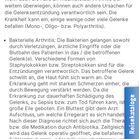
weitem überwiegen, können auch andere Ursachen für
die Gelenksentzündung verantwortlich sein. Die
Krankheit kann ein, einige wenige oder viele Gelenke
befallen (Mono-, Oligo- bzw. Polyarthritis).
Bakterielle Arthritis: Die Bakterien gelangen sowohl
durch Verletzungen, ärztliche Eingriffe oder die
Blutbahn des Patienten in das / die betroffenen
Gelenk(e). Verschiedene Formen von
Staphylokokken bzw. Streptokokken sind für die
Entzündungen verantwortlich. Das betroffene Gelenk
schwillt an, die Haut fühlt sich warm an. Die
Erkrankung geht mit starken Schmerzen einher, die
durch Bewegung verstärkt werden. Da die
Erkrankung zur dauerhaften Schädigung des
Reisekataloge
Gelenks, zu Sepsis bzw. zum Tod führen kann, ist
große Eile geboten. Ein Bluttest gibt dem Arzt
Aufschluss, um welche Erregerart es sich handelt.
Nach dieser Diagnose richtet sich auch die Therapie
bzw. die Medikation durch Antibiotika. Zeitgleich
wird das Gelenk operativ geöffnet, die befallene