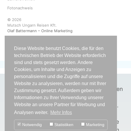
Fotonachweis
© 2026
Mutsch Ungarn Reisen Kft.
Olaf Battermann – Online Marketing
Diese Website benutzt Cookies, die für den
technischen Betrieb der Website erforderlich
sind und stets gesetzt werden. Andere
Cookies, um Inhalte und Anzeigen zu
personalisieren und die Zugriffe auf unsere
WICHTIGE INFORMATION
Website zu analysieren, werden nur mit Ihrer
* ACHTUNG!
Unbedingt Kontraindikationen
Zustimmung gesetzt. Außerdem geben wir
beachten!
Informationen zu Ihrer Verwendung unserer
Weitere Informationen finden Sie
HIER
.
Website an unsere Partner für Werbung und
**
Der Vergleichsrechner gibt
Analysen weiter.
Mehr Infos
Durchschnittswerte wieder. Diese Werte
Notwendig
Statistiken
Marketing
sollen eine erste Orientierung bieten. Um