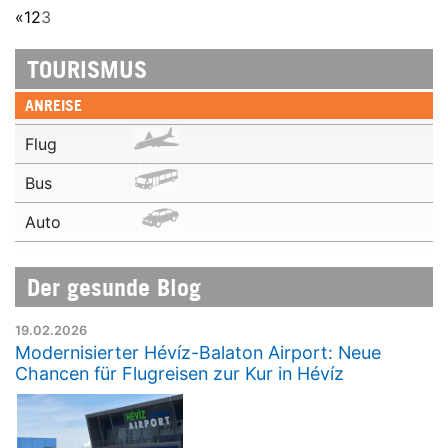
«
1
2
3
TOURISMUS
ANREISE
Flug
Bus
Auto
Der gesunde Blog
19.02.2026
Modernisierter Hévíz-Balaton Airport: Neue
Chancen für Flugreisen zur Kur in Hévíz